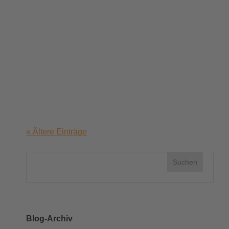
(Teil 1, Teil 2) zum Bereichsreparatur-
Werkzeug geht es heute wieder einmal um
ein Tastenkürzel. Aber für alle
Tastaturmuffel: Keine Angst, die grandiose
Funktionalität, die ich Euch heute nahe
bringen möchte, lässt sich auch – ganz
ohne das Merken von Tastenkürzeln – mit
der Maus nutzen.
« Ältere Einträge
Blog-Archiv