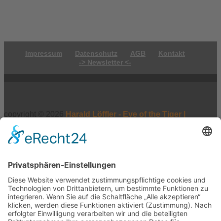
Impressum
Datenschutz
AGB
Kontakt
-> Newsletter <-
copyright © 2026
Harald Löffler - Eye of the Tiger |
Realisierung:
webdesign hess
Vertrag widerrufen
×