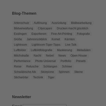
Blog-Themen
Artenschutz
Auflösung
Ausrüstung
Bildbearbeitung
Bildverwaltung
Cityscapes
Drucken macht glücklich
Esslingen
Exportieren
Fine-Art-Printing
Fotografie
Grüße
Jahresrückblick
Komet
Kärnten
Lightroom
Lightroom-Tiger-Tipps
Live Talk
Luftbilder
Luftbildfotografie
Maskierung
Metadaten
Milchstraße
Nacht
Nebel
News
Open House
Performance
Photo Universal
Portfolio
Presets
Reise
Retusche
Schlangen
Schnee
Schwäbische Alb
Skorpione
Spinnen
Sterne
Stichwörter
Technik
Tiger
Newsletter