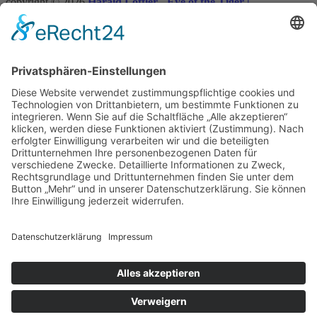
copyright © 2026
Harald Löffler - Eye of the Tiger |
Realisierung:
webdesign hess
Vertrag widerrufen
×