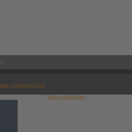
 <-
erung:
webdesign hess
Vertrag widerrufen