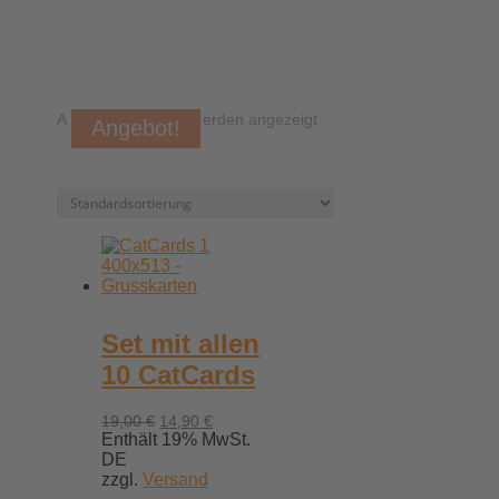
Alle 11 Ergebnisse werden angezeigt
Angebot!
Set mit allen
10 CatCards
Ursprünglicher
Aktueller
19,00
€
14,90
€
Preis
Preis
Enthält 19% MwSt.
war:
ist:
DE
19,00 €
14,90 €.
zzgl.
Versand