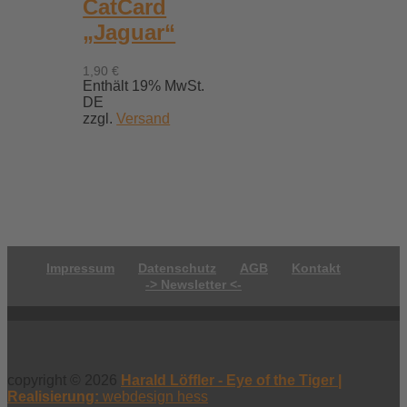
CatCard
„Jaguar“
1,90
€
Enthält 19% MwSt.
DE
zzgl.
Versand
Impressum
Datenschutz
AGB
Kontakt
-> Newsletter <-
copyright © 2026
Harald Löffler - Eye of the Tiger |
Realisierung:
webdesign hess