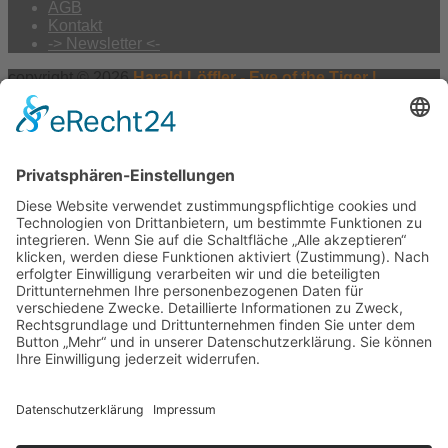
AGB
Kontakt
-> Newsletter <-
copyright © 2026
Harald Löffler - Eye of the Tiger |
Realisierung:
webdesign hess
Vertrag widerrufen
×