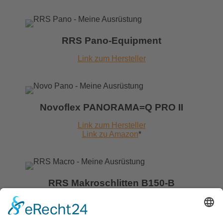
RRS Pano-Equipment
Link zum Hersteller
Novoflex PANORAMA=Q PRO II
Link zum Hersteller
Link zu Amazon
*
RRS Makroschlitten B150-B
Link zum Hersteller