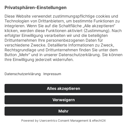
Black Diamond Storm
Link zu Amazon
*
Wine Country Camera Filterhalter
Link zu Amazon
*
Haida 100mm (G)ND-Filter
Link zu Amazon
*