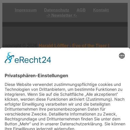
Impressum
Datenschutz
AGB
Kontakt
-> Newsletter <-
copyright © 2026
Harald Löffler - Eye of the Tiger |
Realisierung:
webdesign hess
Vertrag widerrufen
×