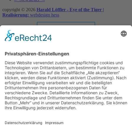
copyright © 2026
Harald Löffler - Eye of the Tiger |
Realisierung:
webdesign hess
Vertrag widerrufen
×