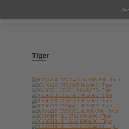
War
Tiger