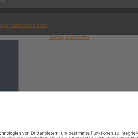
 <-
erung:
webdesign hess
Vertrag widerrufen