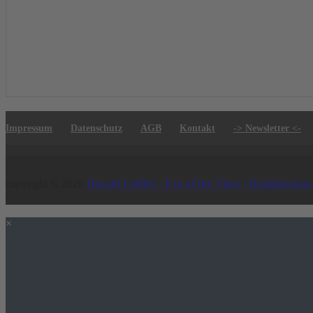
Impressum
Datenschutz
AGB
Kontakt
-> Newsletter <-
copyright © 2026
Harald Löffler - Eye of the Tiger | Realisierung
×