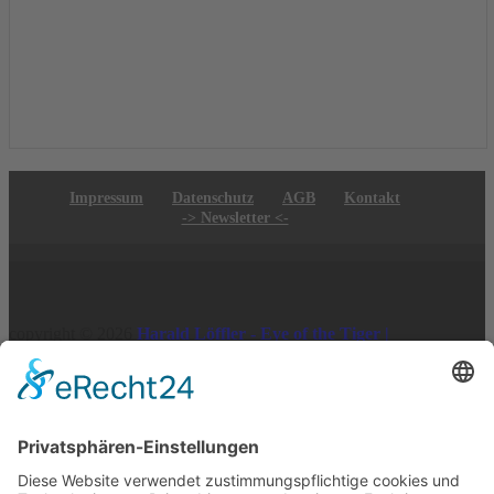
Impressum
Datenschutz
AGB
Kontakt
-> Newsletter <-
copyright © 2026
Harald Löffler - Eye of the Tiger |
Realisierung:
webdesign hess
Vertrag widerrufen
×