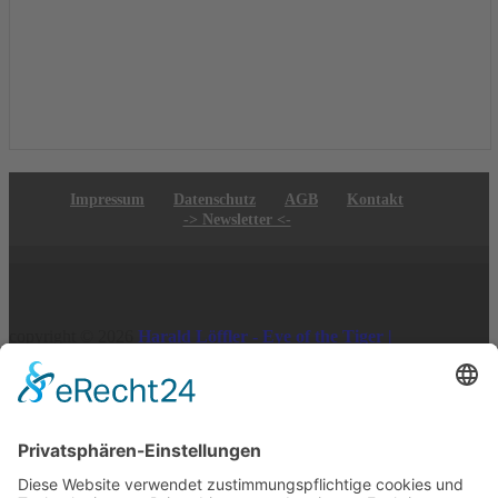
Impressum
Datenschutz
AGB
Kontakt
-> Newsletter <-
copyright © 2026
Harald Löffler - Eye of the Tiger |
Realisierung:
webdesign hess
Vertrag widerrufen
×