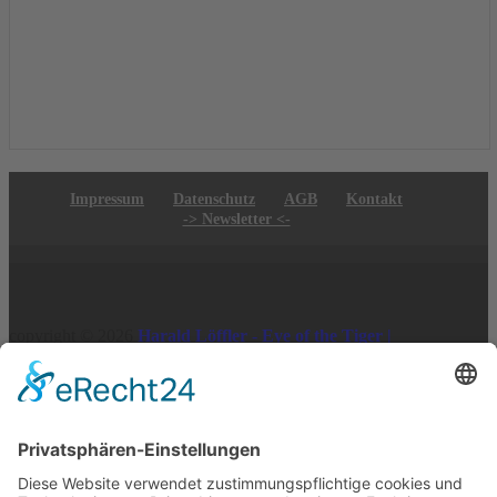
Impressum
Datenschutz
AGB
Kontakt
-> Newsletter <-
copyright © 2026
Harald Löffler - Eye of the Tiger |
Realisierung:
webdesign hess
Vertrag widerrufen
×