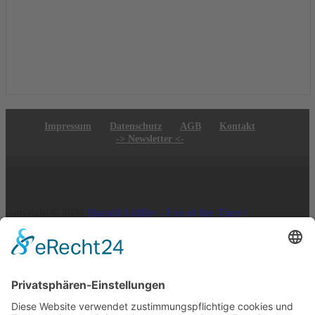
Impressum
Datenschutz
AGB
Kontakt
-> Newsletter <-
copyright © 2026
Harald Löffler - Eye of the Tiger |
Realisierung:
webdesign hess
Vertrag widerrufen
×