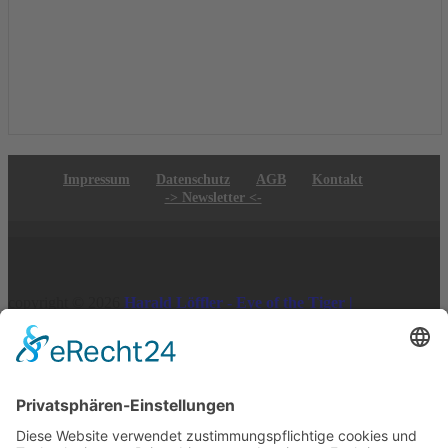
Impressum
Datenschutz
AGB
Kontakt
-> Newsletter <-
copyright © 2026
Harald Löffler - Eye of the Tiger |
Realisierung:
webdesign hess
Vertrag widerrufen
×