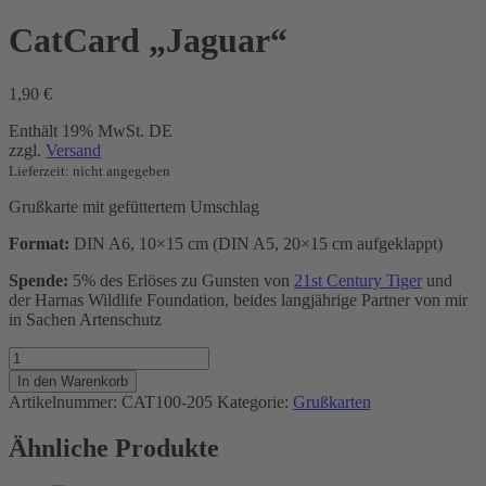
CatCard „Jaguar“
1,90
€
Enthält 19% MwSt. DE
zzgl.
Versand
Lieferzeit: nicht angegeben
Grußkarte mit gefüttertem Umschlag
Format:
DIN A6, 10×15 cm (DIN A5, 20×15 cm aufgeklappt)
Spende:
5% des Erlöses zu Gunsten von
21st Century Tiger
und
der Harnas Wildlife Foundation, beides langjährige Partner von mir
in Sachen Artenschutz
CatCard
"Jaguar"
In den Warenkorb
Menge
Artikelnummer:
CAT100-205
Kategorie:
Grußkarten
Ähnliche Produkte