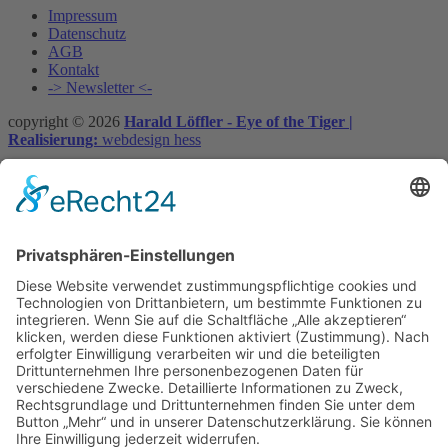
Impressum
Datenschutz
AGB
Kontakt
-> Newsletter <-
copyright © 2026
Harald Löffler - Eye of the Tiger |
Realisierung:
webdesign hess
Vertrag widerrufen
×