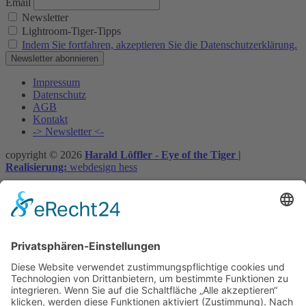
Email
Newsletter
Lightroom-Tiger-Tipps
Indem Sie fortfahren, akzeptieren Sie die Datenschutzerklärung.
Impressum
Datenschutz
AGB
Kontakt
-> Newsletter <-
copyright © 2026
Harald Löffler - Eye of the Tiger |
Realisierung:
webdesign hess
Vertrag widerrufen
×