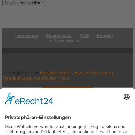
Impressum
Datenschutz
AGB
Kontakt
-> Newsletter <-
copyright © 2026
Harald Löffler - Eye of the Tiger |
Realisierung:
webdesign hess
Vertrag widerrufen
×