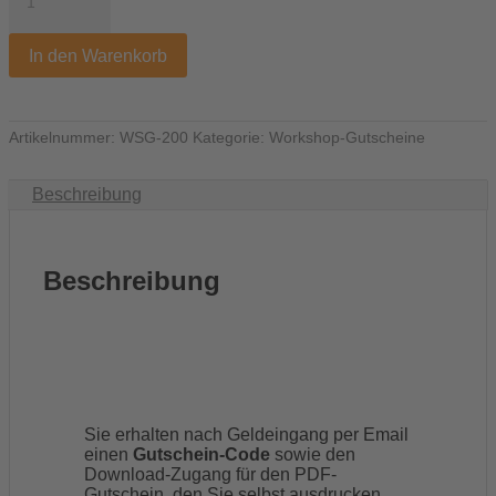
–
200
Euro
In den Warenkorb
Menge
Artikelnummer:
WSG-200
Kategorie:
Workshop-Gutscheine
Beschreibung
Beschreibung
Sie erhalten nach Geldeingang per Email
einen
Gutschein-Code
sowie den
Download-Zugang für den PDF-
Gutschein, den Sie selbst ausdrucken