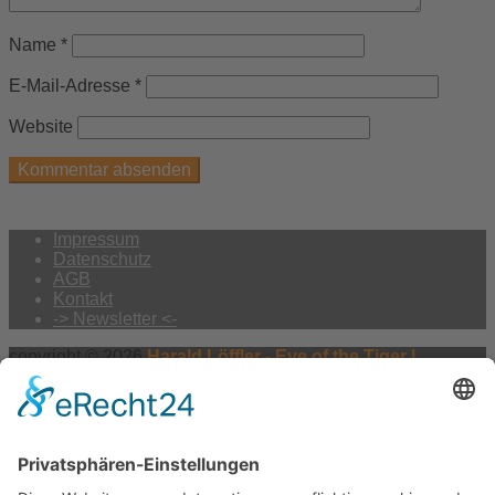
Name
*
E-Mail-Adresse
*
Website
Impressum
Datenschutz
AGB
Kontakt
-> Newsletter <-
copyright © 2026
Harald Löffler - Eye of the Tiger |
Realisierung:
webdesign hess
Vertrag widerrufen
×