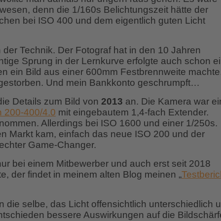
ewesen, denn die 1/160s Belichtungszeit hätte der
schen bei ISO 400 und dem eigentlich guten Licht
h der Technik. Der Fotograf hat in den 10 Jahren
chtige Sprung in der Lernkurve erfolgte auch schon e
egen ein Bild aus einer 600mm Festbrennweite machte
 gestorben. Und mein Bankkonto geschrumpft…
ie Details zum Bild von
2013
an. Die Kamera war ei
 200-400/4.0
mit eingebautem 1,4-fach Extender.
nommen. Allerdings bei ISO 1600 und einer 1/250s.
en Markt kam, einfach das neue ISO 200 und der
 echter Game-Changer.
nur bei einem Mitbewerber und auch erst seit 2018
e, der findet in meinem alten Blog meinen „
Testberic
n die selbe, das Licht offensichtlich unterschiedlich 
ntschieden bessere Auswirkungen auf die Bildschärf