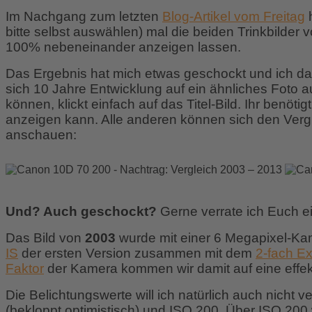
Im Nachgang zum letzten
Blog-Artikel vom Freitag
h
bitte selbst auswählen) mal die beiden Trinkbilder
100% nebeneinander anzeigen lassen.
Das Ergebnis hat mich etwas geschockt und ich dacht
sich 10 Jahre Entwicklung auf ein ähnliches Foto 
können, klickt einfach auf das Titel-Bild. Ihr benöti
anzeigen kann. Alle anderen können sich den Vergl
anschauen:
Und? Auch geschockt?
Gerne verrate ich Euch ei
Das Bild von
2003
wurde mit einer 6 Megapixel-Ka
IS
der ersten Version zusammen mit dem
2-fach Ex
Faktor
der Kamera kommen wir damit auf eine effe
Die Belichtungswerte will ich natürlich auch nicht v
(bekloppt optimistisch) und ISO 200. Über ISO 20