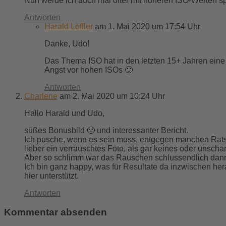
Nun werde ich auch mal öfter mit höheren ISO-Werten sp
Antworten
Harald Löffler
am 1. Mai 2020 um 17:54 Uhr
Danke, Udo!
Das Thema ISO hat in den letzten 15+ Jahren eine
Angst vor hohen ISOs 🙂
Antworten
Charlene
am 2. Mai 2020 um 10:24 Uhr
Hallo Harald und Udo,
süßes Bonusbild 🙂 und interessanter Bericht.
Ich pusche, wenn es sein muss, entgegen manchen Ratsc
lieber ein verrauschtes Foto, als gar keines oder unschar
Aber so schlimm war das Rauschen schlussendlich dann
Ich bin ganz happy, was für Resultate da inzwischen h
hier unterstützt.
Antworten
Kommentar absenden