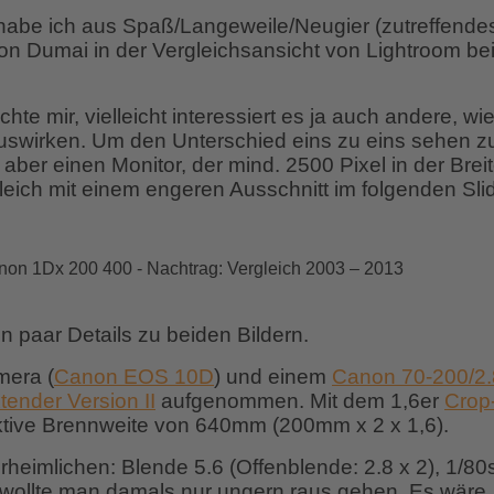
abe ich aus Spaß/Langeweile/Neugier (zutreffende
 von Dumai in der Vergleichsansicht von Lightroom be
e mir, vielleicht interessiert es ja auch andere, wi
auswirken. Um den Unterschied eins zu eins sehen z
gt aber einen Monitor, der mind. 2500 Pixel in der Brei
eich mit einem engeren Ausschnitt im folgenden Sli
n paar Details zu beiden Bildern.
mera (
Canon EOS 10D
) und einem
Canon 70-200/2.
tender Version II
aufgenommen. Mit dem 1,6er
Crop
ktive Brennweite von 640mm (200mm x 2 x 1,6).
erheimlichen: Blende 5.6 (Offenblende: 2.8 x 2), 1/80
0 wollte man damals nur ungern raus gehen. Es wäre