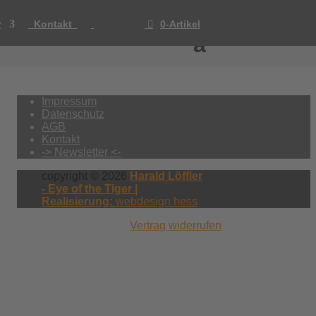
r
Kontakt
0-Artikel
Impressum
Datenschutz
AGB
Kontakt
-> Newsletter <-
copyright © 2026
Harald Löffler
- Eye of the Tiger |
Realisierung:
webdesign hess
Vertrag widerrufen