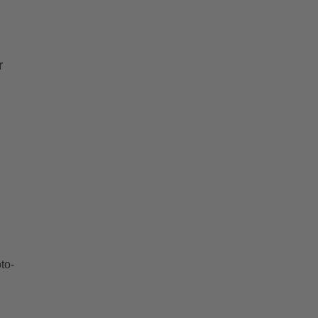
r
to-