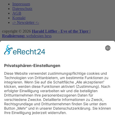
Impressum
Datenschutz
AGB
Kontakt
-> Newsletter <-
copyright © 2026
Harald Löffler - Eye of the Tiger |
Realisierung:
webdesign hess
Vertrag widerrufen
×