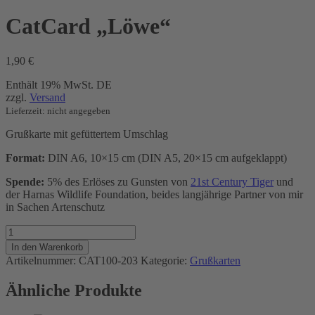
CatCard „Löwe“
1,90
€
Enthält 19% MwSt. DE
zzgl.
Versand
Lieferzeit: nicht angegeben
Grußkarte mit gefüttertem Umschlag
Format:
DIN A6, 10×15 cm (DIN A5, 20×15 cm aufgeklappt)
Spende:
5% des Erlöses zu Gunsten von
21st Century Tiger
und
der Harnas Wildlife Foundation, beides langjährige Partner von mir
in Sachen Artenschutz
CatCard
"Löwe"
In den Warenkorb
Menge
Artikelnummer:
CAT100-203
Kategorie:
Grußkarten
Ähnliche Produkte