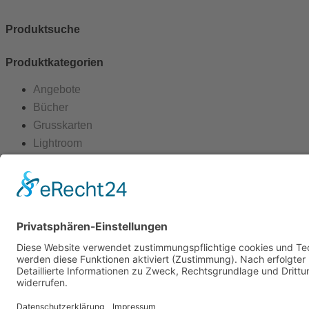
Produktsuche
Produktkategorien
Angebote
Bücher
Grusskarten
Lightroom
Spickzettel
Workshop-Gutscheine
Newsletter
Email
Newsletter
Lightroom-Tiger-Tipps
Indem Sie fortfahren, akzeptieren
Sie die Datenschutzerklärung.