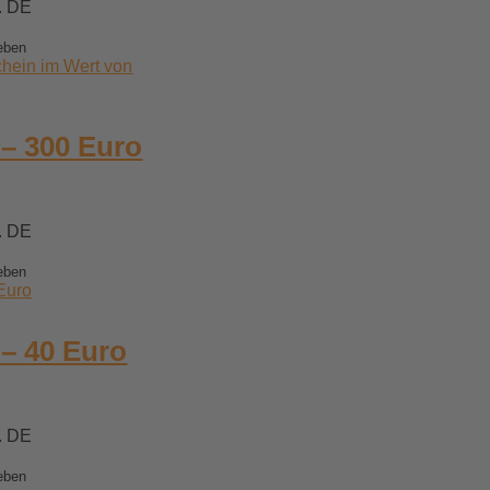
200,00 €
. DE
bis
205,00 €
geben
– 300 Euro
Preisspanne:
300,00 €
. DE
bis
305,00 €
geben
– 40 Euro
eisspanne:
,00 €
. DE
,00 €
geben