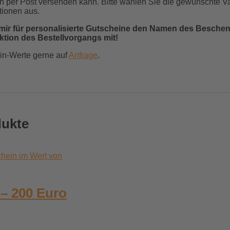
 per Post versenden kann. Bitte wählen Sie die gewünschte Va
tionen aus.
ie mir für personalisierte Gutscheine den Namen des Beschen
ion des Bestellvorgangs mit!
in-Werte gerne auf
Anfrage
.
dukte
– 200 Euro
Preisspanne: