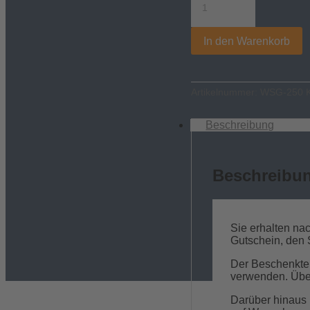
–
250
Euro
In den Warenkorb
Menge
Artikelnummer:
WSG-250
Beschreibung
Beschreibu
Sie erhalten na
Gutschein, den 
Der Beschenkte
verwenden. Über
Darüber hinaus 