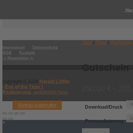
War
Start
/
Shop
/
Workshop-
Impressum
Datenschutz
AGB
Kontakt
-> Newsletter <-
Gutschein 
copyright © 2026
Harald Löffler
250,00
€
–
255
- Eye of the Tiger |
Realisierung:
webdesign hess
Vertrag widerrufen
Download/Druck
Personalisierung
×
Gutschein