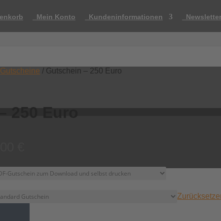
enkorb
Mein Konto
Kundeninformationen
Newslette
Gutscheine
/ Gutschein – 250 Euro
– 250 Euro
Preisspanne:
,00
€
250,00 €
bis
255,00 €
Zurücksetze