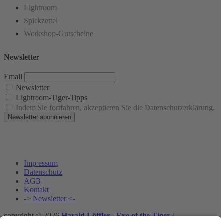
Lightroom
Spickzettel
Workshop-Gutscheine
Newsletter
Email
Newsletter
Lightroom-Tiger-Tipps
Indem Sie fortfahren, akzeptieren Sie die Datenschutzerklärung.
Impressum
Datenschutz
AGB
Kontakt
-> Newsletter <-
copyright © 2026
Harald Löffler - Eye of the Tiger |