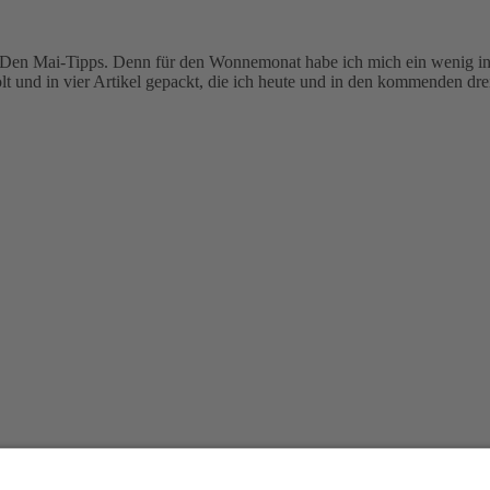
: Den Mai-Tipps. Denn für den Wonnemonat habe ich mich ein wenig in
t und in vier Artikel gepackt, die ich heute und in den kommenden dr