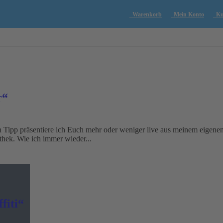
Warenkorb
Mein Konto
Kun
r“
 Tipp präsentiere ich Euch mehr oder weniger live aus meinem eigenen 
thek. Wie ich immer wieder...
fiti“