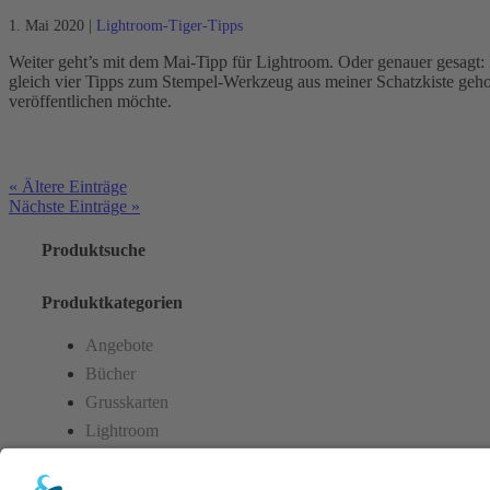
1. Mai 2020
|
Lightroom-Tiger-Tipps
Weiter geht’s mit dem Mai-Tipp für Lightroom. Oder genauer gesagt
gleich vier Tipps zum Stempel-Werkzeug aus meiner Schatzkiste gehol
veröffentlichen möchte.
« Ältere Einträge
Nächste Einträge »
×
Produktsuche
Produktkategorien
Angebote
Bücher
Grusskarten
Lightroom
Spickzettel
Workshop-Gutscheine