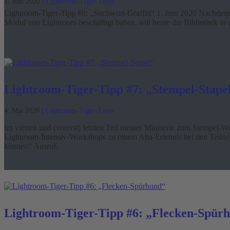
1. Juni 2020
|
Lightroom-Tiger-Tipps
Lightroom-Tiger-Tipp #8: „Stichwort-Graffiti“ 1. Juni 2020 Nachdem 
Modul von Lightroom beschäftigt haben, soll heute die Bibliothek in 
Lightroom-Tiger-Tipp #7: „Stempel-Stape
4. Mai 2020
|
Lightroom-Tiger-Tipps
Im vierten und (vorerst) letzten Teil meiner Miniserie zum Stempel-W
Lightroom-Intensiv-Workshops zu einem Aha-Erlebnis bei den Teilne
können“ Ausruf.
Lightroom-Tiger-Tipp #6: „Flecken-Spür