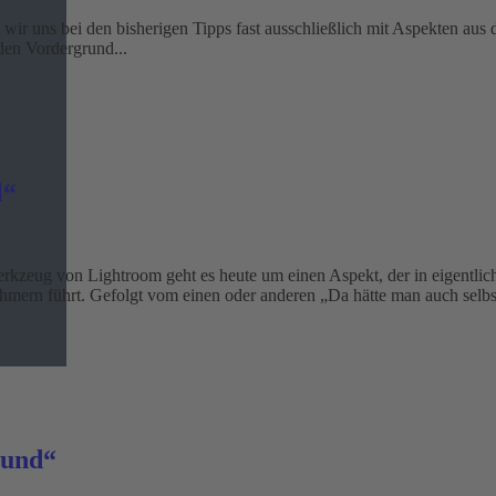
wir uns bei den bisherigen Tipps fast ausschließlich mit Aspekten aus
den Vordergrund...
l“
erkzeug von Lightroom geht es heute um einen Aspekt, der in eigentlic
hmern führt. Gefolgt vom einen oder anderen „Da hätte man auch sel
hund“