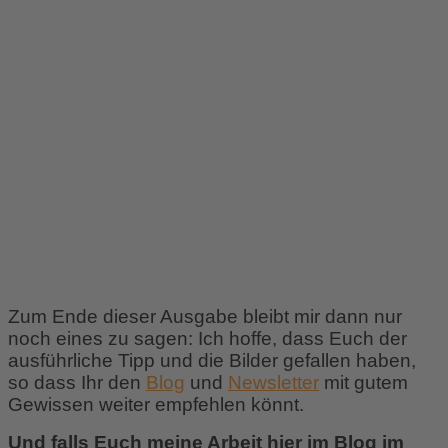
neben der natürlich
selbstverständlichen Erwähnung als
Tipp-Geber auch noch eine fette
Belohnung
! Ich bin gespannt, was
ich nach all den Jahren mit Lightroom
und Studium von vielen Videos und
Artikeln noch alles an Neuem
entdecken darf.
Zum Ende dieser Ausgabe bleibt mir dann nur
noch eines zu sagen: Ich hoffe, dass Euch der
ausführliche Tipp und die Bilder gefallen haben,
so dass Ihr den
Blog
und
Newsletter
mit gutem
Gewissen weiter empfehlen könnt.
Und falls Euch meine Arbeit hier im Blog im