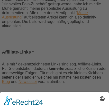
"sinnvolles Foto-Zubehör" gefragt werde, habe ich mir die
Mühe gemacht, meine persönliche Ausrüstung zu
dokumentieren. Alle unter dem Menüpunkt "
Meine
Ausrüstung
" aufgelisteten Artikel kann ich also definitiv
empfehlen. Die Liste wird regelmäßig gepflegt und
aktualisiert.
Affiliate-Links *
Alle mit * gekennzeichneten Links sind sog.
Affiliate-Links.
Für Sie entstehen dadurch
keinerlei
zusätzliche Kosten oder
anderweitige Folgen. Für mich gibt es ein kleines Kickback
seitens der Händler, welches mir hilft meinen kostenlosen
Blog
und
Newsletter
voranzutreiben.
Folgen