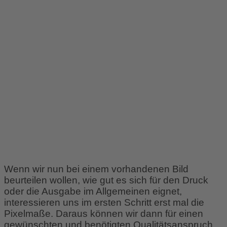
Deutschen mit Linien pro Zoll
übersetzt werden kann. Verwendung
findet diese Einheit unter anderem,
wenn man über das optische
Auflösungsvermögen eines
Objektives spricht.
Jetzt haben wir aber wirklich genug
Erbsen gezählt…
Wenn wir nun bei einem vorhandenen Bild
beurteilen wollen, wie gut es sich für den Druck
oder die Ausgabe im Allgemeinen eignet,
interessieren uns im ersten Schritt erst mal die
Pixelmaße. Daraus können wir dann für einen
gewünschten und benötigten Qualitätsanspruch