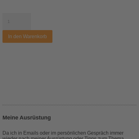
Der
Lightroom-
Spickzettel
Menge
In den Warenkorb
Meine Ausrüstung
Da ich in Emails oder im persönlichen Gespräch immer
wieder nach meiner Ausrüstung oder Tipps zum Thema