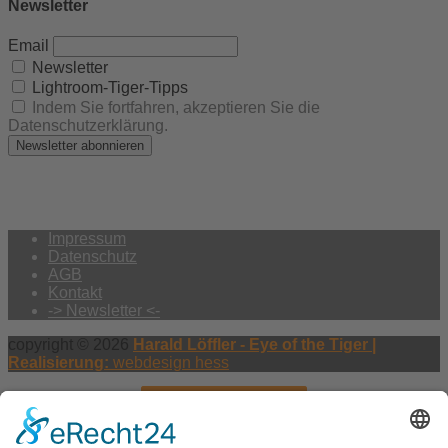
Newsletter
Email
Newsletter
Lightroom-Tiger-Tipps
Indem Sie fortfahren, akzeptieren Sie die
Datenschutzerklärung.
Impressum
Datenschutz
AGB
Kontakt
-> Newsletter <-
copyright © 2026
Harald Löffler - Eye of the Tiger |
Realisierung:
webdesign hess
Vertrag widerrufen