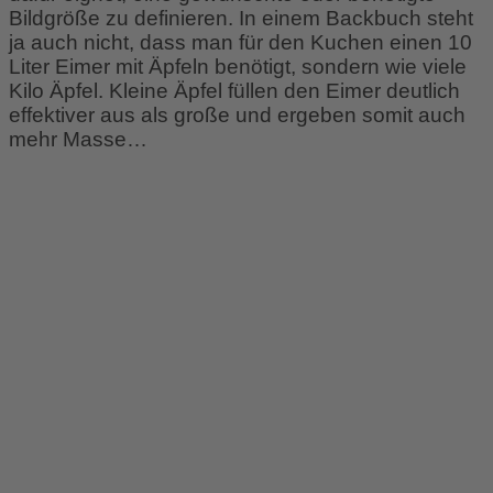
Bildgröße zu definieren. In einem Backbuch steht
ja auch nicht, dass man für den Kuchen einen 10
Liter Eimer mit Äpfeln benötigt, sondern wie viele
Kilo Äpfel. Kleine Äpfel füllen den Eimer deutlich
effektiver aus als große und ergeben somit auch
mehr Masse…
v
Vorschläge, Wünsche und Bounty-Programm
Wie immer freue mich natürlich über jegliches
Feedback. Am liebsten hier über die Kommentar-